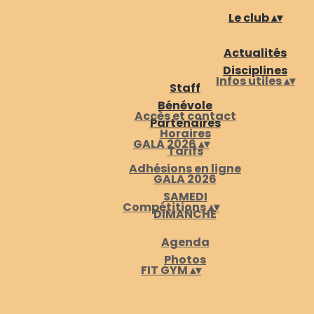
Le club
▴
▾
Actualités
Disciplines
Infos utiles
▴
▾
Staff
Bénévole
Accès et contact
Partenaires
Horaires
GALA 2026
▴
▾
Tarifs
Adhésions en ligne
GALA 2026
SAMEDI
Compétitions
▴
▾
DIMANCHE
Agenda
Photos
FIT GYM
▴
▾