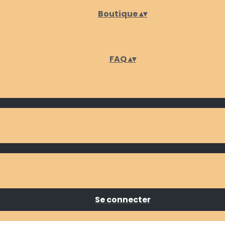
Boutique
▴
▾
FAQ
▴
▾
Se connecter