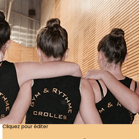
Exporter les lignes sélectionnées
Exporter toutes les colonnes
Exporter uniquement les colonnes affichées
Menu
<
>
Actualités
Disciplines
Staff
Bénévole
Partenaires
Ajoutez un logo, un bouton, des réseaux sociaux
Cliquez pour éditer