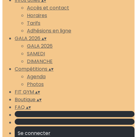
Infos utiles
▴
▾
Accès et contact
Horaires
Tarifs
Adhésions en ligne
GALA 2026
▴
▾
GALA 2026
SAMEDI
DIMANCHE
Compétitions
▴
▾
Agenda
Photos
FIT GYM
▴
▾
Boutique
▴
▾
FAQ
▴
▾
Se connecter