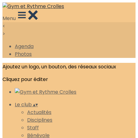
Menu
<
>
Agenda
Photos
Ajoutez un logo, un bouton, des réseaux sociaux
Cliquez pour éditer
Le club
▴
▾
Actualités
Disciplines
Staff
Bénévole