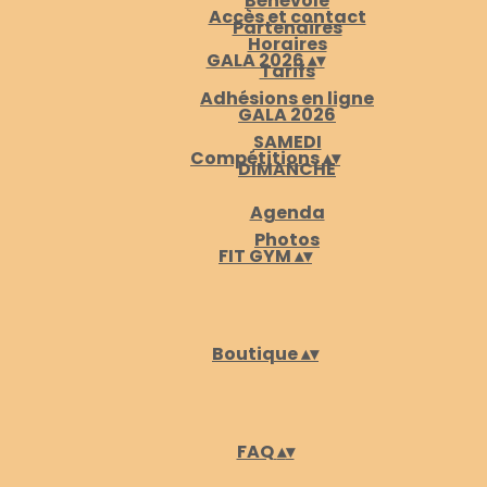
Bénévole
Accès et contact
Partenaires
Horaires
GALA 2026
▴
▾
Tarifs
Adhésions en ligne
GALA 2026
SAMEDI
Compétitions
▴
▾
DIMANCHE
Agenda
Photos
FIT GYM
▴
▾
Boutique
▴
▾
FAQ
▴
▾