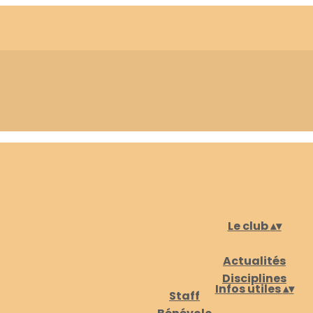
Le club
▴
▾
Actualités
Disciplines
Infos utiles
▴
▾
Staff