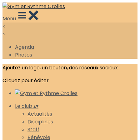
Menu
<
>
Agenda
Photos
Ajoutez un logo, un bouton, des réseaux sociaux
Cliquez pour éditer
Le club
▴
▾
Actualités
Disciplines
Staff
Bénévole