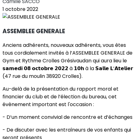
Camille SACCO
1 octobre 2022
ASSEMBLEE GENERALE
Anciens adhérents, nouveaux adhérents, vous êtes
tous cordialement invités à l’ASSEMBLEE GENERALE de
Gym et Rythme Crolles Grésivaudan qui aura lieu le
𝘀𝗮𝗺𝗲𝗱𝗶 𝟬𝟴 𝗼𝗰𝘁𝗼𝗯𝗿𝗲 𝟮𝟬𝟮𝟮 à 𝟭𝟬𝗵 à la 𝗦𝗮𝗹𝗹𝗲 𝗟’𝗔𝘁𝗲𝗹𝗶𝗲𝗿
(47 rue du moulin 38920 Crolles).
Au-delà de la présentation du rapport moral et
financier du club et de l’élection du bureau, cet
évènement important est l'occasion :
- D’un moment convivial de rencontre et d’échanges
- De discuter avec les entraîneurs de vos enfants qui
seront présents